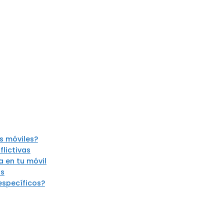
s móviles?
flictivas
a en tu móvil
as
específicos?