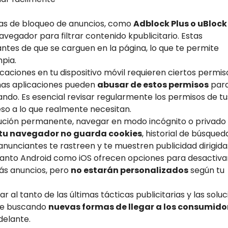
tas de bloqueo de anuncios, como
Adblock Plus o uBlock
vegador para filtrar contenido kpublicitario. Estas
antes de que se carguen en la página, lo que te permite
pia.
licaciones en tu dispositivo móvil requieren ciertos permis
nas aplicaciones pueden
abusar de estos permisos
par
ndo. Es esencial revisar regularmente los permisos de tu
so a lo que realmente necesitan.
solución permanente, navegar en modo incógnito o privad
tu navegador no guarda cookies
, historial de búsqueda
 anunciantes te rastreen y te muestren publicidad dirigida
Tanto Android como iOS ofrecen opciones para desactivar
rás anuncios, pero
no estarán personalizados
según tu
ar al tanto de las últimas tácticas publicitarias y las solu
nte buscando
nuevas formas de llegar a los consumido
delante.