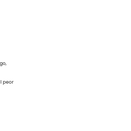
go,
el peor