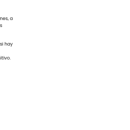
nes, a
s
si hay
tivo.