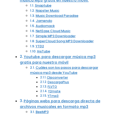
música Mp3 gratis en nuestro móvil.
Snaptube
Napster Music
Music Download Paradise
Jamendo
Audiomack
NetEase Cloud Music
Simple MP3 Downloader
SuperCloud Song MP3 Downloader
YTD2
InsTube
Youtube, para descargar música mp3
gratis para nuestro móvil
Cuáles son los pasos para descargar
música mp3 desde YouTube
Clipconverter
DescargaPlus
FLVTO
Y2mate
YTmp3
Páginas webs para descarga directa de
archivos musicales en formato mp3
BeeMP3