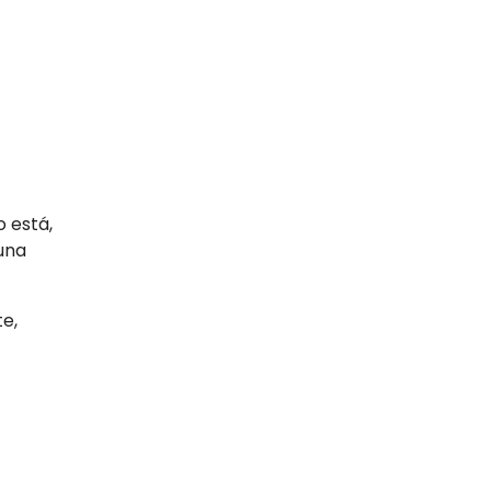
 está,
una
e,