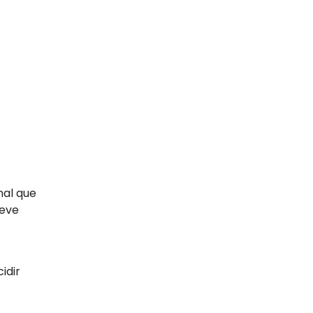
nal que
ueve
idir