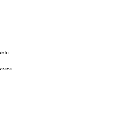
n la
parece