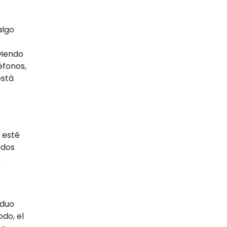
algo
viendo
éfonos,
está
 esté
odos
n
iduo
do, el