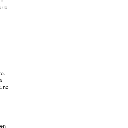
se
arlo
to,
e
, no
 en