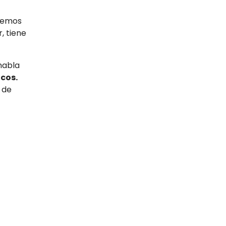
ecemos
, tiene
habla
icos.
 de