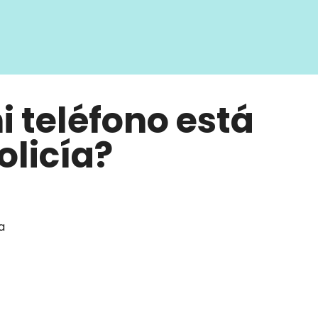
 teléfono está
olicía?